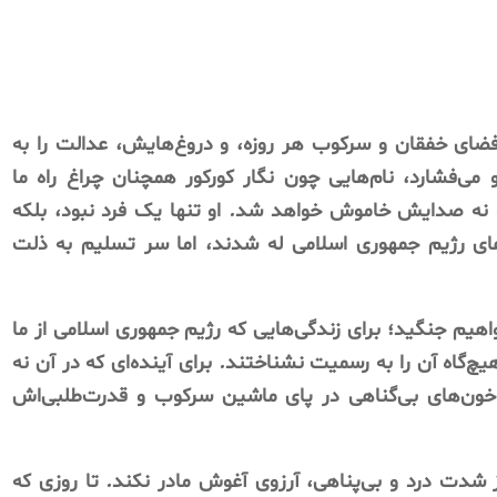
ضای
خفقان
و
سرکوب
هر
روزه،
و
دروغ‌هایش،
عدالت
را
به
می‌فشارد،
نام‌هایی
چون
نگار
کورکور
همچنان
چراغ
راه
ما
نه
صدایش
خاموش
خواهد
شد
.
او
تنها
یک
فرد
نبود،
بلکه
ای
رژیم
جمهوری
اسلامی
له
شدند،
اما
سر
تسلیم
به
ذلت
اهیم
جنگید؛
برای
زندگی‌هایی
که
رژیم
جمهوری
اسلامی
از
ما
یچ‌گاه
آن
را
به
رسمیت
نشناختند
.
برای
آینده‌ای
که
در
آن
نه
خون‌های
بی‌گناهی
در
پای
ماشین
سرکوب
و
قدرت‌طلبی‌اش
شدت
درد
و
بی‌پناهی،
آرزوی
آغوش
مادر
نکند
.
تا
روزی
که