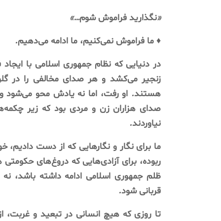
«
نگذارید
فراموش
شوم
…»
♦️
ما
فراموش
نمی‌کنیم،
ما
ادامه
می‌دهیم
.
در
دنیایی
که
نظام
جمهوری
اسلامی
با
ایجاد
ف
زنجیر
می‌کشد
و
هر
صدای
مخالفی
را
در
گلو
هستند
.
او
رفت،
اما
نه
یادش
محو
می‌شود
و
صدای
هزاران
زن
و
مردی
بود
که
زیر
چکمه‌ه
نیاوردند
.
ما
برای
نگار
و
نگارهایی
که
از
دست
دادیم،
خو
ربوده،
برای
آزادی‌هایی
که
دروغ‌های
حکومتی
ه
ظلم
جمهوری
اسلامی
ادامه
داشته
باشد،
نه
قربانی
شود
.
تا
روزی
که
هیچ
انسانی
در
تبعید
و
غربت،
از