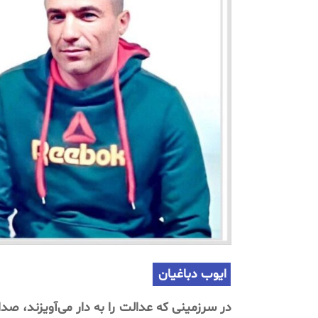
ایوب
دباغیان
در
سرزمینی
که
عدالت
را
به
دار
می‌آویزند،
صدا