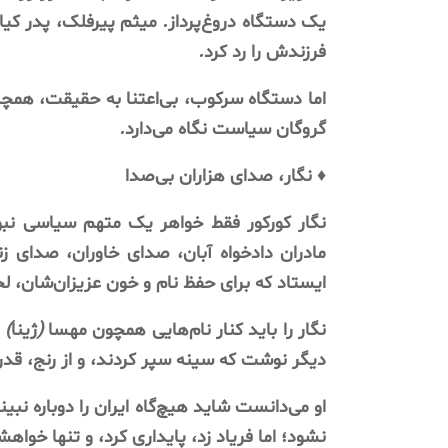
یک
دستگاه
دروغ‌پرداز
.
میثم
پیرفلک،
پدر
کیا
فرزندش
را
رد
کرد
.
اما
دستگاه
سرکوب،
بی‌اعتنا
به
حقیقت،
همچن
گروگان
سیاست
نگاه
می‌دارد
.
♦️
نگار،
صدای
هزاران
بی‌صدا
نگار
کورکور
فقط
خواهر
یک
متهم
سیاسی
نبو
مادران
دادخواه
آبان،
صدای
خاوران،
صدای
زن
ایستاد
که
برای
حفظ
نام
و
خون
عزیزان‌شان،
لح
نگار
را
باید
کنار
نام‌هایی
همچون
مهسا
(
ژینا
)
دیگر
نوشت
که
سینه
سپر
کردند،
و
از
رنج،
قدر
او
می‌دانست
شاید
هیچ‌گاه
ایران
را
دوباره
نبین
نشود؛
اما
فریاد
زد،
پایداری
کرد،
و
تنها
خواه