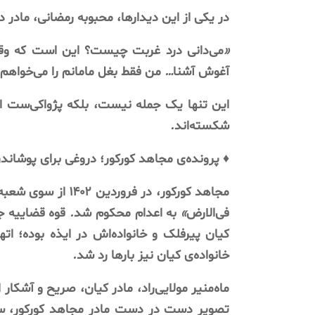
در
یکی
از
این
دیدارها،
محبوبه
رمضانی،
مادر
د
«
می‌دانی
درد
غربت
چیست؟
این
است
که
وق
آغوش
آشنا
…
من
فقط
بغل
مامانم
را
می‌خواهم
این
تنها
یک
جمله
نیست،
بلکه
پژواکی‌ست
ا
شکسته‌اند
.
♦️
پرونده‌ی
مجاهد
کورکور؛
دروغی
برای
پوشاند
مجاهد
کورکور،
در
فروردین
۱۴۰۲
از
سوی
شعبه
فی‌الارض
»
به
اعدام
محکوم
شد
.
قوه
قضاییه
ج
کیان
پیرفلک
و
خانواده‌اش
در
ایذه
بوده؛
اته
خانواده‌ی
کیان
نیز
بارها
رد
شد
.
ماه‌منیر
مولایی‌راد،
مادر
کیان،
صریح
و
آشکار
ا
تصویر
دست
در
دست
مادر
مجاهد
کورکور،
س