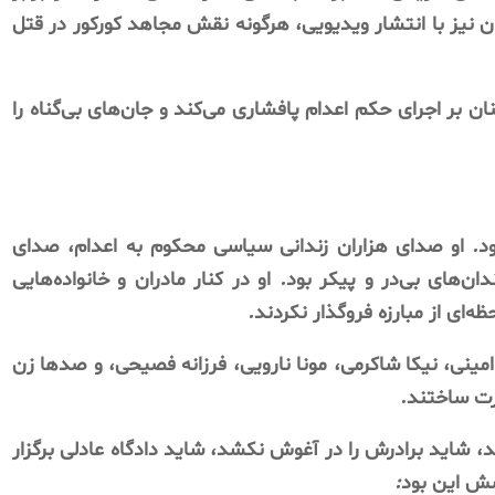
ن
نیز
با
انتشار
ویدیویی،
هرگونه
نقش
مجاهد
کورکور
در
قتل
ان
بر
اجرای
حکم
اعدام
پافشاری
می‌کند
و
جان‌های
بی‌گناه
را
د
.
او
صدای
هزاران
زندانی
سیاسی
محکوم
به
اعدام،
صدای
دان‌های
بی‌در
و
پیکر
بود
.
او
در
کنار
مادران
و
خانواده‌هایی
ظه‌ای
از
مبارزه
فروگذار
نکردند
.
امینی،
نیکا
شاکرمی،
مونا
نارویی،
فرزانه
فصیحی،
و
صدها
زن
ت
ساختند
.
د،
شاید
برادرش
را
در
آغوش
نکشد،
شاید
دادگاه
عادلی
برگزار
شش
این
بود
: