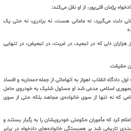
ادخواه
پژمان
قلی‌پور،
از
او
نقل
می‌کند
:
تی
دلت
می‌گیرد،
نه
مامانی
هست،
نه
برادری،
نه
حتی
یک
.»
ز
هزاران
دلی
که
در
تبعید،
در
غربت،
در
تبعیض،
در
تنهایی
ن
حقیقت
اول
دادگاه
انقلاب
اهواز
به
اتهاماتی
از
جمله
«
محاربه
و
افساد
مهوری
اسلامی
مدعی
شد
او
مسئول
شلیک
به
خودروی
حامل
امی
که
نه
تنها
از
سوی
خانواده‌ی
مجاهد
بلکه
حتی
از
سوی
علام
کرد
که
مأموران
حکومتی
خودرویشان
را
به
رگبار
بستند
و
ندی
تاریخی
شد
بر
همبستگی
خانواده‌های
دادخواه
در
برابر