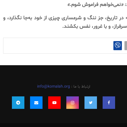
: «
نمی‌خواهم
فراموش
شوم
.»
در
تاریخ،
جز
ننگ
و
شرمساری
چیزی
از
خود
به‌جا
نگذارد،
و
سرفراز،
و
با
غرور،
نفس
بکشند
.
ارتباط با ما :
info@komalah.org