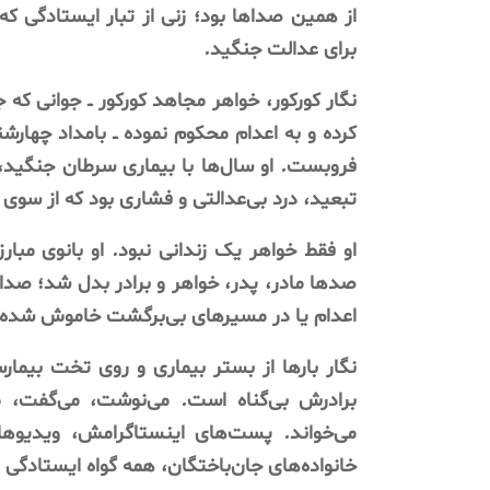
از
همین
صداها
بود؛
زنی
از
تبار
ایستادگی
که
برای
عدالت
جنگید
.
نگار
کورکور،
خواهر
مجاهد
کورکور
ــ
جوانی
که
ج
کرده
و
به
اعدام
محکوم
نموده
ــ
بامداد
چهارشن
فروبست
.
او
سال‌ها
با
بیماری
سرطان
جنگید،
تبعید،
درد
بی‌عدالتی
و
فشاری
بود
که
از
سوی
او
فقط
خواهر
یک
زندانی
نبود
.
او
بانوی
مبارز
صدها
مادر،
پدر،
خواهر
و
برادر
بدل
شد؛
صدا
اعدام
یا
در
مسیرهای
بی‌برگشت
خاموش
شده‌ا
نگار
بارها
از
بستر
بیماری
و
روی
تخت
بیمار
برادرش
بی‌گناه
است
.
می‌نوشت،
می‌گفت،
م
می‌خواند
.
پست‌های
اینستاگرامش،
ویدیوها
خانواده‌های
جان‌باختگان،
همه
گواه
ایستادگی