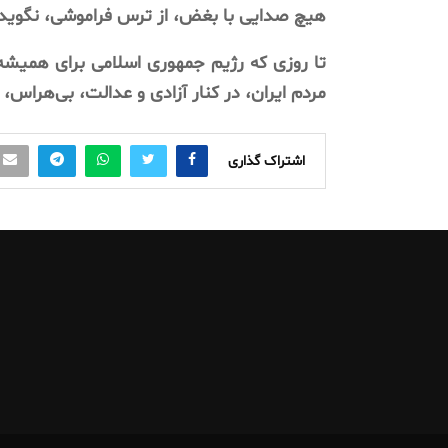
هیچ
صدایی
با
بغض،
از
ترس
فراموشی،
نگوید
تا
روزی
که
رژیم
جمهوری
اسلامی
برای
همیشه
مردم
ایران،
در
کنار
آزادی
و
عدالت،
بی‌هراس،
اشتراک گذاری