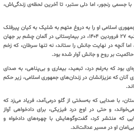
با
جسمی
رنجور،
اما
دلی
ستبر،
تا
آخرین
لحظه‌ی
زندگی‌اش،
مهوری
اسلامی
او
را
به
دروغ
متهم
به
شلیک
به
کیان
پیرفلک
به
۲۷
فروردین
۱۴۰۴،
در
بیمارستانی
در
آلمان
چشم
بر
جهان
اما
آنچه
در
نهایت
جانش
را
ستاند،
نه
تنها
سرطان،
که
زخم
حاکمیت
بر
روح
و
جانش
آوار
شده
بود
.
ه‌ای
بود
که
به‌رغم
درد،
تبعید،
بیماری
و
بی‌پناهی،
به
صدای
ی
آنان
که
عزیزانشان
در
زندان‌های
جمهوری
اسلامی،
زیر
حکم
ند
.
ستان،
با
صدایی
که
به‌سختی
از
گلو
درمی‌آمد،
فریاد
می‌زد
که
ی‌خواند،
و
حتی
در
اوج
درد
فیزیکی،
برای
دادخواهی
آواز
یی
که
منتشر
کرد،
گفت‌وگوهایش
با
چهره‌های
دادخواه
و
بی‌امان
او
در
مسیر
عدالت‌اند
.