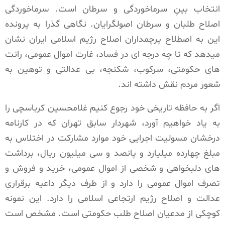
انتخاب بینِ سرماخوردگی و سرطان است. سرماخوردگی
اصلاح طلبان و سرطان اصولگرایان. نگاهی گذرا به پرونده
این به اصطلاح پرچمداران اصلاح رژیم اسلامی ایران نشان
میدهد که تا چه درجه ای در فساد، غارت اموال عمومی، رانت
های حکومتی، سرکوب، شکنجه، بی عدالتی و توهین به
شعور مردم نقش داشته اند.
اگر به حافظه تاریخی خود رجوع کنیم غلامحسین کرباسچی را
به یاد خواهیم آورد، شهردار سابق تهران که در کارنامه
درخشان مسولیت اجرایی خود موارد مشارکت در اختلاس به
مبلغ چهارده میلیارد و پانصد و سی میلیون ریال، برداشت
های دلبخواهی و شخصی از اموال عمومی، خرید و فروش و
تصرف اموال عمومی را دارد و از طرف دیگر داعیه برقراری
عدالت و اصلاح رژیم ارتجاعی اسلامی را دارد. این نمونه
کوچکی از مدعیان اصلاح طلب حکومتی است. مشخص است