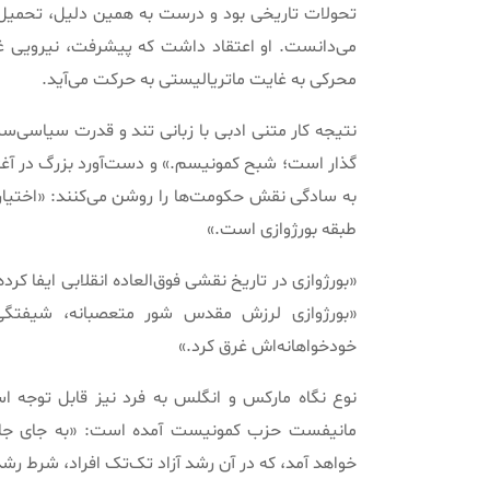
تحولات تاریخی بود و درست به همین دلیل، تحمیل ار
می‌دانست
.
او اعتقاد داشت که پیشرفت، نیرویی 
محرکی به غایت ماتریالیستی به حرکت می‌آید
.
نتیجه کار متنی ادبی با زبانی تند و قدرت سیاسی‌س
گذار است؛ شبح کمونیسم
.»
و دست‌آورد بزرگ در آغاز
به سادگی نقش حکومت‌ها را روشن می‌کنند
: «
اختیا
طبقه بورژوازی است
.»
«
بورژوازی در تاریخ نقشی فوق‌العاده انقلابی ایفا کر
«
بورژوازی لرزش مقدس شور متعصبانه، شیفتگی شو
خودخواهانه‌اش غرق کرد
.»
نوع نگاه مارکس و انگلس به فرد نیز قابل توجه
مانیفست حزب کمونیست آمده است
: «
به جای جا
خواهد آمد، که در آن رشد آزاد تک‌تک افراد، شرط رش