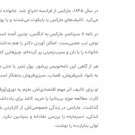
در سال ۱۸۴۵، مارکس از فرانسه اخراج شد
.
می‌کرد
.
تالیف‌های مارکس یا بایکوت می‌شدند و یا پو
در نامه ۸ سپتامبر مارکس به انگلس، چنین آمده است
نوعی تب عصبی‌ست
.
امکان آوردن دکتر را هم نداشت
خانواده را با نان و سیب‌زمینی پر کرده‌ام، چیزهایی 
هر از گاهی این نامه‌نویس پرشور، پول تمبر یا حتی 
به نانوا، شیرفروش، قصاب، سبزی‌فروش بدهکار است،
او برای تالیف اثر مهم اقتصادی‌اش ملزم به تورق‌
(
ورق
کارت مطالعه موزه بریتانیا یا خرید کاغذ برای یاددا
گذاشت
.
مارکس در زندگی خصوصی‌اش از کارکردن با 
اندکی‌،
«
سرمایه
»
را بررسی نقادانه و بنیادین نکرد
.
م
لوئی بناپارت
»
را نوشت
.