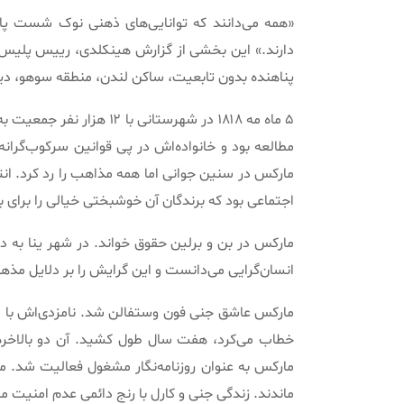
«
همه می‌دانند که توانایی‌های ذهنی نوک شست پا
دارند
.»
این بخشی از گزارش هینکلدی، رییس پلیس برلین به تاریخ ۵۲
پناهنده بدون تابعیت، ساکن لندن، منطقه سوهو، دین استریت پلاک ۲۸ بود و با فقر
۵ ماه مه ۱۸۱۸ در شهرستانی با ۱۲ هزار نفر جمعیت به نام تری‌یر در خانواده‌ای یهودی
مطالعه بود و خانواده‌اش در پی قوانین سرکوب‌گران
مارکس در سنین جوانی اما همه مذاهب را رد کرد
.
ان
اجتماعی بود که برندگان آن خوشبختی خیالی را برای ب
مارکس در بن و برلین حقوق خواند
.
در شهر ینا به درجه فیل
انسان‌گرایی می‌دانست و این گرایش را بر دلایل مذهب
مارکس عاشق جنی فون وستفالن شد
.
نامزدی‌اش با 
خطاب می‌کرد، هفت سال طول کشید
.
مارکس به عنوان روزنامه‌نگار مشغول فعالیت شد
.
ماه مه
ماندند
.
زندگی جنی و کارل با رنج دائمی عدم امنیت ما