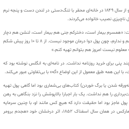
خانواده او از سال ۱۸۴۹ در خانه‌ای محقر با تنگ‌دستی در لندن دست و پنجه نرم
ل ناچیزی نصیب خانواده می‌کردند
.
: «
همسرم بیمار است، دخترکم جنی هم بیمار است، لنشن هم دچار
م و ندارم، چون پول دوا درمان موجود نیست
.
از ۸ تا ۱۰ روز پیش شکم
که معلوم نیست امروز هم بتوانم تهیه کنم
.»
چند پنی برای خرید روزنامه نداشت
.
در نامه‌‌‌ای به انگلس نوشته بود که
 با این همه طبق معمول از این اوضاع
«
گه
»
با بی‌تفاوتی عبور می‌کند
.
ه‌ورقه شدن یا برگ خوردن
)
کتاب‌های بی‌شماری‌ بود اما گاهی پول تهیه
شت‌برداری را هم نداشت
.
یک بار اجبارا بالاپوشش را نزد بنگاهی به رهن
پول عاجز بود اما حقیقت دارد که هیچ کس مانند او، با چنین سرمایه
ارکس در همان سال اسفناک ۱۸۵۲، اثر درخشان خود
«
هجدم برومر