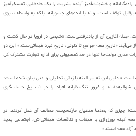
اده‌گرایانه و خشونت‌آمیز آینده بشریت را یک جاه‌طلبی تمسخرآمیز
غیرقابل توقف است
.
و نه با ایده‌های جسورانه، بلکه به واسطه نیروی
ت
.
جمله آغازین آن از یادنرفتنی‌ست
: «
شبحی در اروپا در حال گشت و
 می‌آید
: «
تاریخ همه جوامع تا کنونی، تاریخ نبرد طبقاتی‌ست
.»
این دو
رات مدرن دولت‌ها تنها در حد کمسیونی برای اداره تجارت مشترک کل
ده است
.»
دلیل این تعبیر البته با زبانی تحلیلی و ادبی بیان شده است
:
اليه‌مآبانه و غرور تنگ‌نظرانه افراد را در آب يخ حساب‌گری
 است؛ چیزی که بعدها مدعیان مارکسیسم مخالف آن عمل کردند
.
در
معه کهنه بورژوازی با طبقات و تناقضات طبقاتی‌اش، اجتماعی پدید
د آزاد همه است
.»