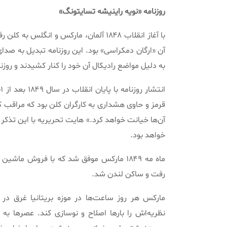
روزنامه
«
نویه
راینیشه
تسایتونگ
»
با آغاز انقلاب ۱۸۴۸ آلمان، مارکس و انگلس به کلن رفتند تا روزنامه
آن
«
ارگان دمکراسی
»
بود
.
این روزنامه تبدیل به صدا
به دلیل مواضع رادیکال آن خود را کنار کشیدند و روزن
انتشار روزنامه با پایان انقلاب در سال ۱۸۴۹ بعد از ۳۰۱ شماره متوقف شد
قرمز و حاوی هشداری به کارگران کلن بود که مراقب ک
آن‌ها خیانت خواهد کرد
.»
هایت تحریریه با این تذکر
خواهد بود
.
ماه مه ۱۸۴۹ مارکس موفق شد که با فروش ماشین چاپ روزنامه، آخرین دستمزد کارگران را بپردازد
رفت و ساکن لندن شد
.
مارکس هر روز ساعت‌ها در موزه بریتانیا غرق در 
نظریه‌اش را بارها اصلاح و نوسازی کند
.
عصرها به خ