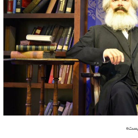
یست
»