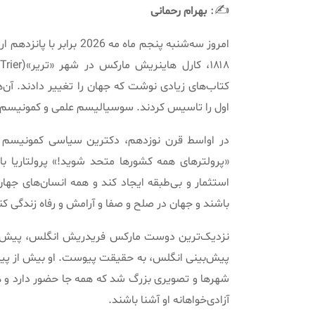
:
✍️
بهرام
رحمانی
امروز سه‌شنبه پنجم ماه مه
2026
برابر با پانزدهم 
۱۸۱۸، کارل هاینریش مارکس در شهر
«
تریر
»(Trier)
کتاب‌های زیادی نوشت که جهان را تغییر دادند
.
آن‌
اول را تاسیس کردند
.
سوسیالیسم علمی و کمونیسم ا
در اواسط قرن نوزدهم، دکترین سیاسی کمونیسم
«
پرولترهای همه کشورها متحد شوید
!»
پرولتاریا 
استثمار و بی‌طبقه ایجاد کند و همه انسان‌های جها
باشند و جهان در صلح و صفا و آرامش و رفاه زندگی کن
نزدیک‌ترین دوست مارکس فریدریش انگلس، پیش‌بی
پیش‌بینی انگلس، به حقیقت پیوست
.
او بیش از پیش
شهرها و تصویری بزرگ شد که همه جا حضور دارد و همه 
آزادی‌خواهانه او آشنا باشند
.