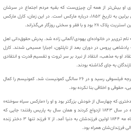
ی او بیش‌تر از همه آن چیزی‌ست که بقیه مردم اجتماع در سرشان
۱۸، درباره مارکس است
.
در این زمان، کارل مارکس
 و سختی روزگار می‌گذراند
.
/
آلمانی زاده شد
.
پدرش حقوق‌دانی اهل
ه پادشاهی پروس در دوران بعد از ناپلئون، اجبارا مسیحی شدند
.
کارل
تقاد او به مذهب، انتقاد از نبرد بر سر ثروت و تقسیم قدرت و انتقادی
ازندگان به جای گذاشته بودند
.
سوفی رسید و در ۲۶ سالگی کمونیست شد
.
کمونیسم را کمال
ی، حقوقی و اخلاقی بنا نکرده بود
.
دختری که چهارسال از خودش بزرگتر بود و او را
«
مارکس سیاه سوخته
»
آن دو بالاخره در سال ۱۸۴۳ ازدواج کردند و همان سال به پاریس رفتند؛ جایی که
 ۱۸۴۴ اولین فرزندشان به دنیا آمد
.
از ۷ فرزند تنها ۳ دختر زنده
لی فرزندان‌شان همراه بود
.