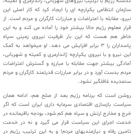
گذشته رژیم با ترکیب نیروهای شهربانی، ژاندارمری و کمیته،
سازمان انتظامی یکپارچه ای را ایجاد کرد که کار اصلی این
نیرو، مقابله با اعتراضات و مبارزات کارگران و مردم است. از
قرار معلوم رژیم حالا بیشتر خود را آماده می کند و به این
خاطر هم هست که این بار ظرفیت نیروی زمینی سپاه
پاسداران را
۳
برابر افزایش می دهد. او میخواهد به کمک
این نیرو و با نیروی یکپارچه ژاندارمری و کمیته و شهربانی،
آمادگی بیشتر جهت مقابله با مبارزه و گسترش اعتراضات
مردم بدست آورد و در برابر مبارزات قدرتمند کارگران و مردم
ستمدیده غافلگیر نشود.
روشن است که برنامه رژیم بعد از صلح هم، ادامه همان
سیاست بازسازی اقتصادی سرمایه داری ایران است که اگر
خرج و مخارج ارتش و سپاه هم کم شود، بودجه باقیمانده در
خدمت اجرای این سیاست قرار می گیرد و نه در خدمت
تامین رفاه و نیازمندیهای مردم! و به این ترتیب رژیم در