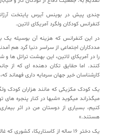
تقدیم به: جمعیت دفاع از کودکان کار و خیاب
چندی پیش در بوینس آیرس پایتخت آرژانت
کنفرانس کودکان ولگرد آمریکای لاتین.
در این کنفرانس که هزینه آن بوسیله یک بن
مددکاران اجتماعی از سراسر دنیا گرد هم آمدند 
را در آمریکای لاتین، این بهشت تراتل ها و شر
کارشناسان خیر جهان سرمایه داری فهماند که، 
یک کودک مکزیکی که مانند هزاران کودک ولگر
میگذراند میگوید «شبها در کنار پنجره های ته
کنیم، بسیاری از دوستان من در اثر بیماری 
هستند.»