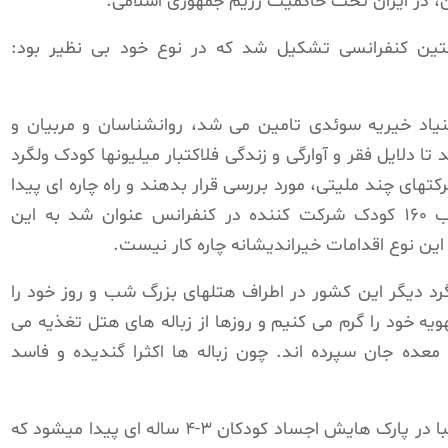
ان، در ایران تحت حاکمیت رژیم جمهوری اسلامی.
ین کنفرانسی تشکیل شد که در نوع خود بی نظیر بود:
یاد خیریه سوئدی تامین می شد، روانشناسان و مربیان و
تا دلایل فقر و آوارگی و زندگی فلاکتبار میلیونها کودک ولگرد
کتهای چند ملیتی، مورد بررسی قرار بدهند و راه چاره ای پیدا
کنند. اما حقایق تکان دهنده ای که از جانب ۱۶۰ کودک شرکت کننده در کنفرانس عنوان شد به این
این نوع اقدامات خیراندیشانه چاره کار نیست.
د دیگر این کشور در اطراف هتلهای بزرگ شب و روز خود را
ویه خود را گرم می کنیم و روزها از زباله های هتل تغذیه می
معده جان سپرده اند. چون زباله ها اکثرا گندیده و فاسد
یک دختر ۱۶ ساله از کاستاریکا، کشوری که غالبا در پارک هایش اجساد کودکان ۳-۴ ساله ای پیدا میشود که