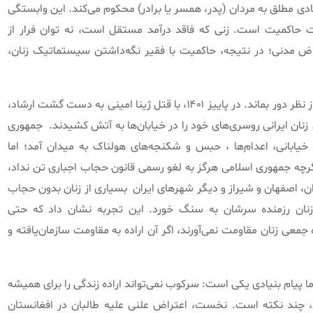
ادی مطلق به مردان (پدر، همسر یا برادر) محکوم می‌کند. این وابستگی
ت حاکمیت است. زنی که فاقد درآمد مستقل است، نه توان فرار از
ض مدنی؛ در نتیجه، حاکمیت با فقیر نگه‌داشتن سیستماتیک زنان،
در این میان، تجربه ایران روشنایی‌ای است که نباید از نظر دور بماند. در پاییز ۱۴۰۱، با قتل ژینا امینی به دست گشت ارشاد،
زنان ایرانی روسری‌های خود را در خیابان‌ها به آتش کشیدند.
جمهوری
یابانی، اعدام‌ها ، حبس و شکنجه‌های هولناک به میدان آمد؛ اما
رچه جمهوری اسلامی هرگز به لغو رسمی قانون حجاب اجباری تن نداد،
ان، اصفهان و شیراز و دیگر شهرهای ایران
بسیاری از زنان بدون حجاب
 زنان رزمنده سرشان به سنگ خورد. این تجربه نشان داد که حتی
معی زنان مقاومت نمی‌آورند، اگر آن اراده به مقاومت سازمان‌یافته و
ما پیام بنیادی یکی است: سرکوب نمی‌تواند اراده زندگی را برای همیشه
، چند نکته است. نخست، اعتراض علنی علیه طالبان در افغانستان