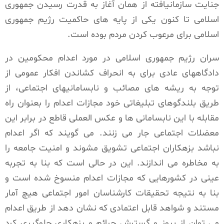
جنایت سازمانیافته از همان آغاز به قدرت رسیدن جمهوری
اسلامی تا کنون یکی از پایه های حاکمیت رژیم جمهوری
اسلامی برای مرعوب کردن مردم بوده است.
سران رژیم جمهوری اسلامی در مورد اعدام محکومین در
دادگاههای عادی برای به انحراف کشاندن افکار عمومی از
توجه به ریشه های مصائب و نابسامانیهای اجتماعی، از
طریق بلندگوهای تبلیغاتی خود مجازات اعدام را بعنوان راه
مقابله با این نابسامانی ها و عکس العملی قاطع در برابر این
معضلات اجتماعی جار می زنند. می گویند که اگر اعدام
نباشد بزهکاران اجتماعی تشویق مشوند و امنیت جامعه را
به مخاطره می اندازند. این در حالی است که بنا به تجربه
عینی در کشورهایی که مجازات اعدام منسوخ شده است و
بنا به نتیجه تحقیقات کارشناسان امور اجتماعی هیچ آمار
مستند و شواهد قابل اعتمادی که نشان دهد از طریق اعدام
می توان از بروز و گسترش جرائم و بزهکاری جلوگیری کرد