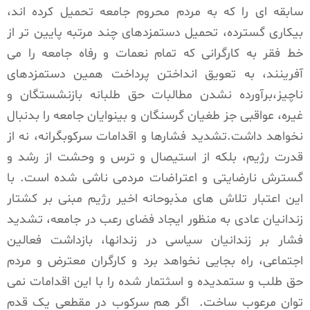
سابقه ای را که به مردم محروم جامعه تحمیل کرده اند،
بیکاری گسترده، تحمیل دستمزدهای چند مرتبه پایین تر از
خط فقر به کارگرانی که تمام نعمات و رفاه جامعه را می
آفرینند، به تعویق انداختن پرداخت همین دستمزدهای
ناچیز،برآورده نشدن مطالبات حق طلبانه بازنشستگان و
غیره، عواقبی جز طغیان گرسنگان و بینوایان جامعه را بدنبال
نخواهد داشت.تشدید فشارها و اقدامات سرکوبگرانه، نه از
قدرت رژیم، بلکه از استیصال و ترس و وحشت از رشد و
گسترش نارضایتی و اعتراضات مردمی ناشی شده است. با
این اعتبار تلاش های مذبوحانه اخیر رژیم مبنی بر کشتار
زندانیان عادی به منظور ایجاد فضای رعب در جامعه، تشدید
فشار بر زندانیان سیاسی در زندانها، بازداشت فعالین
اجتماعی، راه بجایی نخواهد برد و کارگران معترض و مردم
حق طلب و ستمدیده و اسثتمار شده را با این اقدامات نمی
توان مرعوب ساخت. اگر هم سرکوب در مقطعی یک قدم