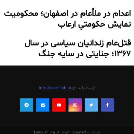
اعدام در ملأعام در اصفهان؛ محکومیت
نمایش حکومتیِ ارعاب
قتل‌عام زندانیان سیاسی در سال
۱۳۶۷؛ جنایتی در سایه جنگ
ارتباط با ما :
info@komalah.org
@2021 - komalah.org. All Right Reserved