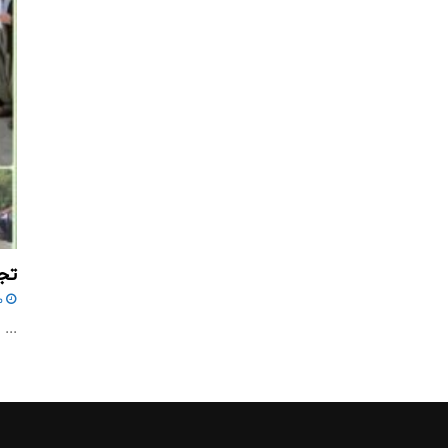
تجم
می
...