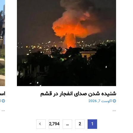
شنیده شدن صدای انفجار در قشم
است
آگوست 7, 2026
آگ
...
...
2,794
…
2
1