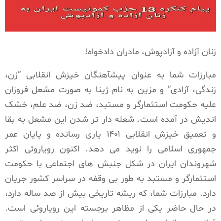
زنان آزاده و آزادپوش، مادران دادخواه!
مبارزات شما به عنوان پیشآهنگان خیزش انقلابی “زن،
زندگی، آزادی” و مزین به نام ژینا به صورت مشعل فروزان
علیه حکومت استثمارگر و مستبد، ضد زن، ضد علم، خشک
اندیش در آمده است. شعله دار تر شدن این مشعل به بقا
و تعمیق خیزش انقلابی ۱۴۰۱ یاری رسانده و پایان عمر
جمهوری اسلامی را نوید می دهد. اکنون رویاروئی اکثر
شهروندان ایران در شکل جنبش های اجتماعی با حکومت
استثمارگر و مستبد به طور بی وقفه در سراسر کشور جریان
دارد. مبارزات شما، که ریشه تاریخی بیش از صد ساله دارد،
در حال حاضر یکی از مظاهر برجسته این رویاروئی است.