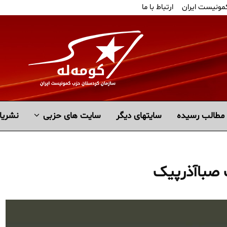
کمونیست ایران
ارتباط با ما
مطالب رسیده
سايتهاى ديگر
سایت های حزبی
نشریا
صباآذرپیک