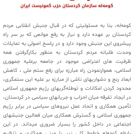
کومەله، بنا به مسئولیتی که در قبال جنبش انقلابی مردم
کردستان بر عهده دارد و نیاز به رفع موانعی که بر سر راه
پیشروی این جنبش وجود دارد و در پاسخ اصولی به تمایلات
وحدت طلبانه مردم کردستان به منظور بکارگرفتن همه
ظرفیت های اعتراضی موجود در جامعه برعلیه جمهوری
اسلامی، هموارنمودن راه مبارزه برای رفع ستم ملی ، کاهش
ابعاد رنج و دشواریهای ناشی از مبارزه بر علیە این ستمگری،
محدود کردن امکانات و توطئەگریهای رژیم جمهوری اسلامی
در ایجاد تفرقه میان احزاب و جریانهای سیاسی در کردستان،
تأمین همکاری و اتحاد عمل نیروهای سیاسی در برابر رژیم
جمهوری اسلامی و گسترش همکاری میان فعالین جنبشهای
اجتماعی در داخل کشور را بسیار ضروری میداند. در این
رابطه کومەله خطوط کلی زیر را مبنی همکاری و تنظیم