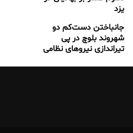
یزد
جانباختن دست‌کم دو
شهروند بلوچ در پی
تیراندازی نیروهای نظامی