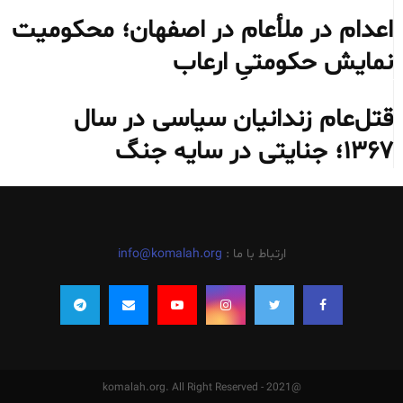
اعدام در ملأعام در اصفهان؛ محکومیت
نمایش حکومتیِ ارعاب
قتل‌عام زندانیان سیاسی در سال
۱۳۶۷؛ جنایتی در سایه جنگ
ارتباط با ما :
info@komalah.org
@2021 - komalah.org. All Right Reserved