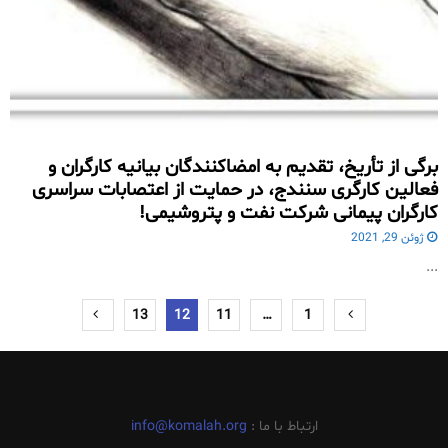
برگی از تأریخ، تقدیم به امضاکنندگان بیانیه کارگران و
فعالین کارگری سنندج، در حمایت از اعتصابات سراسری
کارگران پیمانی شرکت نفت و پتروشیمی!
ژوئن 29, 2021
...
صفحه‌بندی
13
12
11
…
1
نوشته‌ها
ارتباط با ما :
info@komalah.org