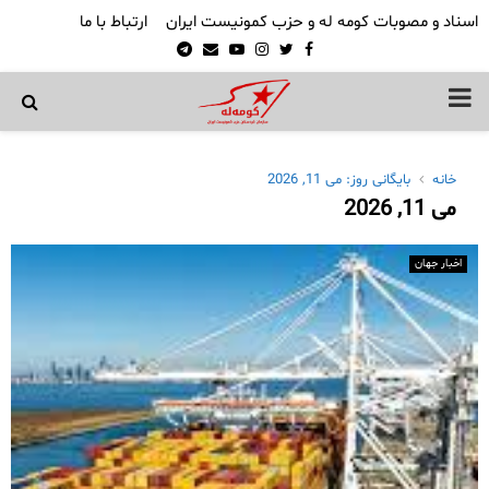
اسناد و مصوبات کومه له و حزب کمونیست ایران
ارتباط با ما
Telegram
Email
Youtube
Instagram
Twitter
Facebook
PRIMARY
MENU
خانه
بایگانی روز: می 11, 2026
می 11, 2026
اخبار جهان