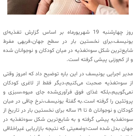
روز چهارشنبه 19 شهریورماه بر اساس گزارش تغذیه‌ای
یونیسف،برای نخستین بار در سطح جهان،فربهی مفرط
شایع‌ترین شکل سوءتغذیه در میان کودکان و نوجوانان شده
و از کم‌وزنی پیشی گرفته است.
مدیر اجرایی یونیسف در این باره توضیح داد که امروز وقتی
از سوءتغذیه صحبت می‌کنیم،دیگر فقط از لاغری کودکان
نمی‌گوییم،بلکه غذای فوق‌ فرآوری‌شده جای میوه،سبزی و
پروتئین را گرفته است.به گفتۀ یونیسف،نرخ چاقی در میان
کودکان و نوجوانان ۵ تا ۱۹ ساله برای نخستین بار در تاریخ از
سوءتغذیه پیشی گرفته و به شایع‌ترین شکل سوءتغذیه در
جهان بدل شده است؛وضعیتی که نتیجه بازاریابی غیراخلاقی