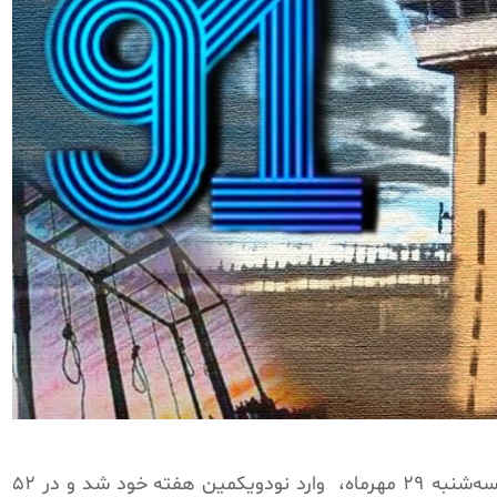
۲۹ مهرماه،
وارد نودویکمین هفته خود شد و در ۵۲