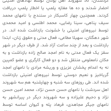
کردستان، 50 شهروند اهل بوکان توسط نهادهای امنیتی
احضار شدند و ده ها مغازه پلمپ یا اخطار پلمپ دریافت
کردند. همچنین چهار کاسبکار در سنندج با نامهای محمد
سیف پناهی، سینا رضایی، محمد اطلسی و امید محمدی
توسط نیروهای امنیتی با خشونت بازداشت شده اند. در
شهر دهگلان، سهیلا مطاعی، فعال مدنی و حقوق زنان، ابتدا
بازداشت و بعد از چند ساعت آزاد شد. از طرف دیگر در شهر
سقز یک فعال مدنی به نام امجد صالح زاده بازداشت و به
مکان نامعلومی منتقل شد و دو فعال کارگری و عضو کمپین
نه به اعدام پخشان عزیزی و وریشه مرادی با نامهای امجد
گریاخیز و نعیم دوستی توسط نیروهای امنیتی بازداشت
شده اند. طی روزهای سه شنبه و چهارشنبه هم سه شهروند
اهل سردشت با نامهای حسن حسن نژاد، محمد امین حسن
نژاد و دحیم علیزاده و سه شهروند دیگر در پیرانشهر به
نامهای جیگر مجاهدی، فرهاد پله و کیوان اساسه توسط