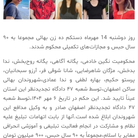
روز دوشنبه 14 مهرماه دستکم ده زن بهائی مجموعا به ۹۰
سال حبس و مجازات‌های تکمیلی محکوم شدند.
محکومیت نگین خادمی، یگانه آگاهی، یگانه روح‌بخش، ندا
بدخش، مژگان شاهرضایی، شانا شوقی فر، آرزو سبحانیان،
پرستو حکیم، بهاره لطفی و ندا عمادی،شهروندان بهائی
ساکن اصفهان،توسط شعبه ۴۷ دادگاه تجدیدنظر این استان
عیناً تایید شد. این حکم در تاریخ ۶ مهر ۱۴۰۴،توسط شعبه
۴۷ دادگاه تجدیدنظر اصفهان صادر و به وکیل مدافع این
شهروندان ابلاغ شده است.آنها از بابت اتهامات تبلیغ علیه
نظام و مشارکت در انجام فعالیت تبلیغی و آموزشی انحرافی
مغایر با اسلام،مجموعاً به ۹۰ سال حبس، ۹۰۰ میلیون تومان