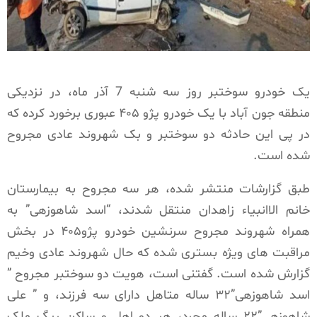
یک خودرو سوختبر روز سه شنبه 7 آذر ماه، در نزدیکی
منطقه جون آباد با یک خودرو پژو ۴۰۵ عبوری برخورد کرده که
در پی این حادثه دو سوختبر و بک شهروند عادی مجروح
شده است.
طبق گزارشات منتشر شده، هر سه مجروح به بیمارستان
خانم الاانبیاء زاهدان منتقل شدند، “اسد شاهوزهی” به
همراه شهروند مجروح سرنشین خودرو پژو۴۰۵ در بخش
مراقبت های ویژه بستری شده که حال شهروند عادی وخیم
گزارش شده است. گفتنی است، هویت دو سوختبر مجروح ”
اسد شاهوزهی”۳۲ ساله متاهل دارای سه فرزند، و ” علی
شاهوزهی”۲۲ ساله مجرد، هر دو اهل و ساکن ریگ ملک