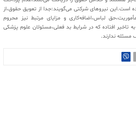
اده است.این نیروهای شرکتی می‌گویند:جدا از تعویق حقوق،از
أموریت،حق لباس،اضافه‌کاری و مزایای مرتبط نیز محروم
به تاخیر افتاده که در شرایط بد فعلی،مسئولان علوم پزشکی
مسئله ندارند.