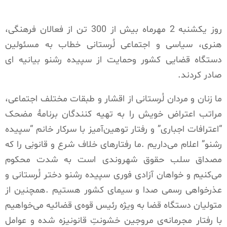
روز یکشنبه 2 مهرماه بیش از 300 تن از فعالان فرهنگی،
هنری، سیاسی و اجتماعی لُرستانی خطاب به مسئولین
دستگاه قضایی کشور وحمایت از سپیده رشنو بیانیه ای
صادر کردند.
ما زنان و مردان لُرستانی از اقشار و طبقات مختلف اجتماعی،
مراتب اعتراض خویش را به تهیه کنندگان برنامهٔ مضحک
“اعترافات اجباری” و رفتار توهین‌آمیز با سرکار خانم “سپیده
رشنو” اعلام می‌داریم .ما رفتارهای خلاف شرع و قانونِی را که
مصداق سلب حقوق شهروندی است به شدت محکوم
می‌کنیم و خواهان آزادی فوری سپیده رشنو دختر لُرستانی و
عذرخواهی رسمی صدا و سیمای کشور هستیم .همچنین از
متولیان دستگاه قضا به ویژه رئیس قوه‌ی قضائیه می‌خواهیم
با رفتار مجرمانه‌ی مروجین خشونتِ قانونیزه شده و عوامل