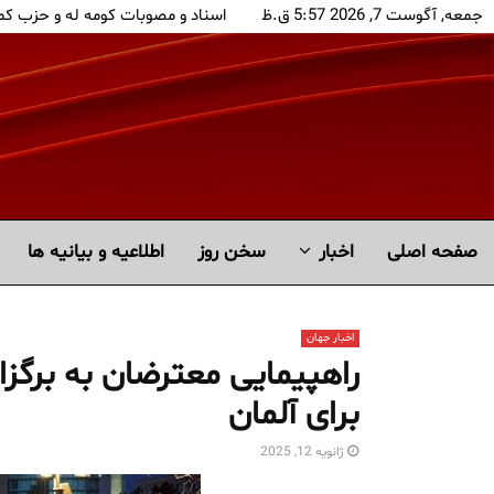
جمعه, آگوست 7, 2026 5:57 ق.ظ
اسناد و مصوبات کومه له و حزب کم
صفحه اصلی
اخبار
سخن روز
اطلاعیه و بیانیه ها
اخبار جهان
راهپیمایی معترضان به برگزا
برای آلمان
ژانویه 12, 2025