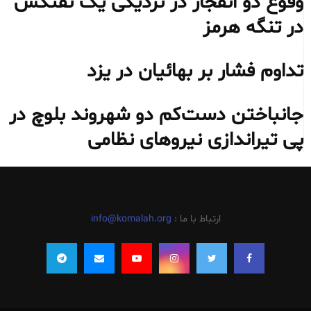
وقوع دو انفجار در نزدیکی یک نفتکش
در تنگه هرمز
تداوم فشار بر بهائیان در یزد
جانباختن دست‌کم دو شهروند بلوچ در
پی تیراندازی نیروهای نظامی
ارتباط با ما :
info@komalah.org