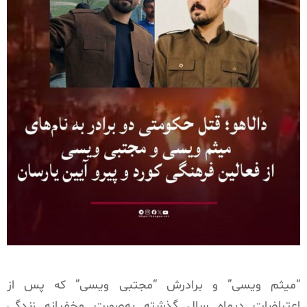
“میثم ویسی” و برادرش “مجتبی ویسی” که پس از
اعتراضات دیماه سال گذشته به‌صورت مخفیانه زندگی