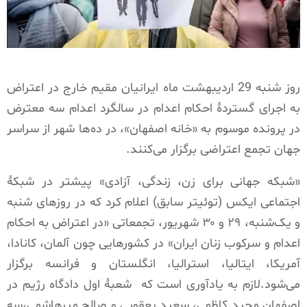
روز شنبه 29 اردیبهشت ماه ایرانیان مقیم خارج در اعتراض
به اجرای گستردهٔ احکام اعدام در سالگرد اعدام سه معترض
در پرونده موسوم به «خانه ‌اصفهان»، در ده‌ها شهر از سراسر
جهان تجمع اعتراضی برگزار می‌کنند.
«شبکه جهانی برای زن، زندگی، آزادی» پیشتر در شبکهٔ
اجتماعی ایکس (توئیتر سابق) اعلام کرد که در روزهای شنبه
و یک‌شنبه، ۲۹ و ۳۰ شهریور، تجمعاتی «در اعتراض به احکام
اعدام و سرکوب زنان ایران» در کشورهایی چون آلمان، کانادا،
آمریکا،‌ ایتالیا، استرالیا، انگلستان و فرانسه برگزار
می‌‌شود.لازم به یادآوری است که
شعبهٔ اول دادگاه رژیم در
اصفهان مجید کاظمی، سعید یعقوبی و صالح میرهاشمی،سه