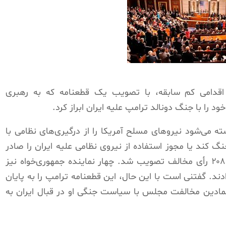
 اقدامی کم سابقه، با تصويب يک قطعنامه که به رهبری
 را با جنگ دونالد ترامپ عليه ايران ابراز کرد.
ه می‌شود نيروهای مسلح آمريکا را از درگيری‌های نظامی با
نگ کند يا مجوز استفاده از نيروی نظامی عليه ايران را صادر
کند. اين قطعنامه با ۲۱۵ رأی موافق در برابر ۲۰۸ رأی مخالف تصويب شد. چهار نماينده جمهوری‌خواه نيز
دند. گفتنی است با اين حال، اين قطعنامه ترامپ را به پايان
نمادين مخالفت مجلس با سياست جنگی او در قبال ايران به