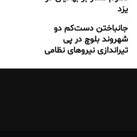
یزد
جانباختن دست‌کم دو
شهروند بلوچ در پی
تیراندازی نیروهای نظامی