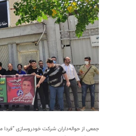
جمعی از حواله‌داران شرکت خودروسازی “فردا موتور” ر