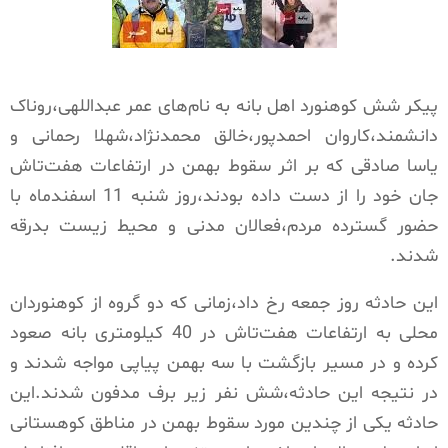
پیکر شش کوهنورد اهل بانه به نام‌های عمر عبداللهی،روناک
دانشمند،کاروان احمدپور،خالق محمدنژاد،شهلا رحمانی و
یاسا صادقی که بر اثر سقوط بهمن در ارتفاعات هفت‌تاش
جان خود را از دست داده بودند،روز شنبه 11 اسفندماه با
حضور گسترده مردم،فعالان مدنی و محیط زیست بدرقه
شدند.
این حادثه روز جمعه رخ داد،زمانی که دو گروه از کوهنوردان
محلی به ارتفاعات هفت‌تاش در 40 کیلومتری بانه صعود
کرده و در مسیر بازگشت با سه بهمن پیاپی مواجه شدند و
در نتیجه این حادثه،شش نفر زیر برف مدفون شدند.این
حادثه یکی از چندین مورد سقوط بهمن در مناطق کوهستانی