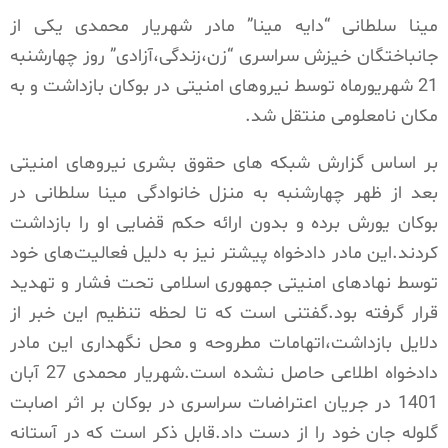
مینا سلطانی “دایه مینا” مادر شهریار محمدی یکی از
جانباختگان خیزش سراسری “زن،زندگی،آزادی” روز چهارشنبه
21 شهریورماه توسط نیروهای امنیتی در بوکان بازداشت و به
مکان نامعلومی منتقل شد.
بر ا‌ساس گزارش شبکه های حقوق‌ بشری نیروهای امنیتی
بعد از ظهر چهارشنبه به منزل خانوادگی مینا سلطانی در
بوکان یورش برده و بدون ارائه حکم قضایی او را بازداشت
کردند.این مادر دادخواه پیشتر نیز به دلیل فعالیت‌های خود
توسط نهادهای امنیتی جمهوری اسلامی تحت فشار و تهدید
قرار گرفته بود.گفتنی است که تا لحظه تنظیم این خبر از
دلایل بازداشت،اتهامات مطروحه و محل نگهداری این مادر
دادخواه اطلاعی حاصل نشده است.شهریار محمدی 27 آبان
1401 در جریان اعتراضات سراسری در بوکان بر اثر اصابت
گلوله جان خود را از دست داد.قابل ذکر است کە در آستانه