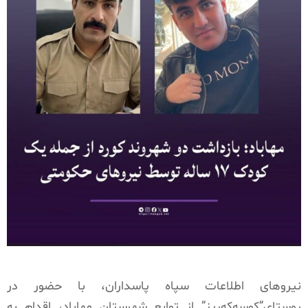
نیروهای اطلاعات سپاه پاسداران، با حضور در
روستای”کوسه‌که‌ریز” از توابع شهرستان مهاباد، اقدام به