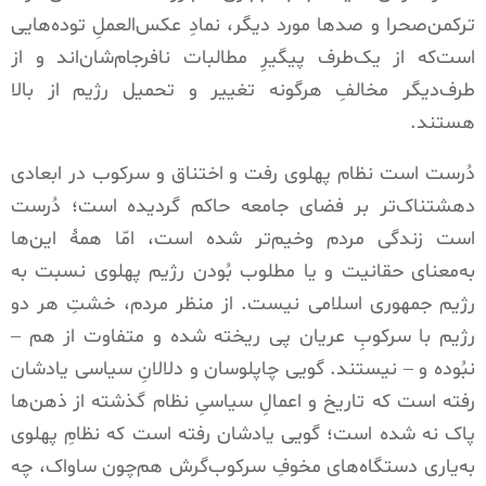
ترکمن‌صحرا و صدها مورد دیگر، نمادِ عکس‌العملِ توده‌هایی
است‌که از یک‌طرف پیگیرِ مطالبات نافرجام‌شان‌اند و از
طرف‌دیگر مخالفِ هرگونه تغییر و تحمیل رژیم از بالا
هستند
.
دُرست است نظام پهلوی رفت و اختناق و سرکوب در ابعادی
دهشتناک‌تر بر فضای جامعه حاکم گردیده است؛ دُرست
است زندگی مردم وخیم‌تر شده است، امّا همۀ این‌ها
به‌معنای حقانیت و یا مطلوب بُودن رژیم پهلوی نسبت به
رژیم جمهوری اسلامی نیست
.
از منظر مردم، خشتِ هر دو
رژیم با سرکوبِ عریان پی ریخته شده و متفاوت از هم
–
نبُوده و
–
نیستند
.
گویی چاپلوسان و دلالانِ سیاسی یادشان
رفته است که تاریخ و اعمالِ سیاسیِ نظام گذشته از ذهن‌ها
پاک نه شده است؛ گویی یادشان رفته است که نظامِ پهلوی
به‌یاری دستگاه‌های مخوفِ سرکوب‌گرش هم‌چون ساواک، چه