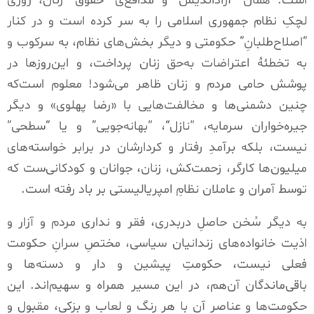
است
.
همان
“
آزاداندیش
”
و مدافع‌
ی
“
حقوق
”
زنان، روزی
لچکِ نظام جمهوری اسلامی را به سر کرده است و در کنار
“
اصلاح‌طلبانِ
”
حکومتی و دیگر بخش‌های نظام، به سرکوب و
به تخطئۀ اعتراضات به‌حق زنان پرداخت، و این‌روزها در
پوشش حامی مردم و زنان ظاهر می‌شود
!
معلوم است‌که
چنین دشمنی‌ها و مخالفت‌هایی با
«
رضا پهلوی
»
و دیگر
جیره‌خواران سرمایه،
“
نازل
“
،
“
بهانه‌جویی
”
و یا
“
سطحی
”
نیست، بلکه برآمدِ رفتار و کردارشان در برابر خواسته‌های
میلیون‌ها کارگر، زحمت‌کش، زنان، جوانان و کودکانی‌ست که
توسط آمران و عاملان نظامِ امپریالیستی بر باد رفته است
.
به دیگر سُخن حاصلِ دربدری، فقر و نداری مردم و آزار و
اذیت خانواده‌های زندانیان سیاسی، مختصِ سرانِ حکومت
فعلی نیست، حکومتِ پیشین و دار و دسته‌ها و
باقی‌ماندگان آن‌هم، در این مسیر همراه و سهیم‌اند
.
این
حکومت‌ها و عناصر آن با هر رنگ و لعاب و بزکی، مقبول و