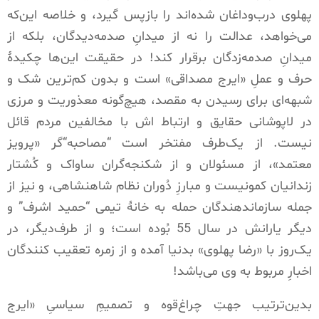
پهلوی درب‌وداغان شده‌اند را بازپس گیرد، و خلاصه این‌که
می‌خواهد، عدالت را نه از میدانِ صدمه‌دیدگان، بلکه از
میدانِ صدمه‌زدگان برقرار کند
!
در حقیقت این‌ها چکیدۀ
حرف و عملِ
«
ایرج مصداقی
»
است و بدون کم‌ترین شک و
شبهه‌ای برای رسیدن به مقصد، هیچ‌گونه معذوریت و مرزی
در لاپوشانی حقایق و ارتباط اش با مخالفین مردم قائل
نیست
.
از یک‌طرف مفتخر است
“
مصاحبه
“‌
گر
«
پرویز
معتمد
»
، از مسئولان و از شکنجه‌گران ساواک و کُشتار
زندانیان کمونیست و مبارزِ دُوران نظام شاهنشاهی، و نیز از
جمله سازماندهندگان حمله به خانۀ تیمی
“
حمید اشرف
”
و
دیگر یارانش در سال
55
بُوده است؛ و از طرف‌دیگر، در
یک‌روز با
«
رضا پهلوی
»
بدنیا آمده و از زمره تعقیب کنندگان
اخبارِ مربوط به وی می‌باشد
!
بدین‌ترتیب جهتِ چراغ‌قوه‌ و تصمیمِ سیاسیِ
«
ایرج