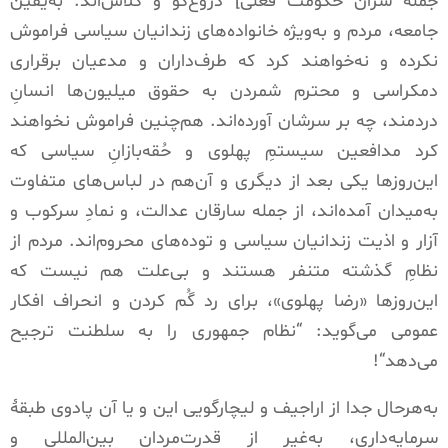
جمله سران حکومت فعلی
]
دُروغ‌گو و کلاش‌اند
.
به‌یقین
جامعه، مردم و به‌ویژه خانواده‌های زندانیان سیاسی فراموش
نکرده و نه‌خواهند کرد که طرف‌داران و مدعیان برقراری
دمکراسی و محترم شمردن به حقوق میلیون‌ها انسانِ
دردمند، چه بر سرشان آورده‌اند
.
هم‌چنین فراموش نخواهند
کرد مدافعین سیستمِ پهلوی و حُقه‌بازانِ سیاسی که
این‌روزها یکی بعد از دیگری و آن‌هم در لباس‌های متفاوت
به‌میدان آمده‌اند، از جمله سارقان عدالت، و نمادِ سرکوب و
آزار و اذیت زندانیان سیاسی و توده‌های محروم‌اند
.
مردم از
نظامِ گذشته متنفر هستند و بی‌علت هم نیست که
این‌روزها
«
رضا پهلوی
»
، برای رد گُم کردن و انحراف افکار
عمومی می‌گوید
: “
نظام جمهوری را به سلطنت ترجیح
می‌دهد
“!
به‌هرحال جدا از اراجیف و لیچارگویی این و یا آن پادوی طبقۀ
سرمایه‌داری، به‌غیر از قدرت‌مردانِ بین‌المللی و