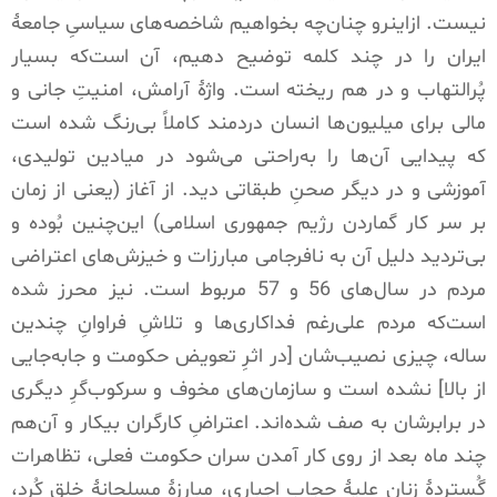
نیست
.
ازاینرو چنان‌چه بخواهیم شاخصه‌های سیاسیِ جامعۀ
ایران را در چند کلمه توضیح دهیم، آن است‌که بسیار
پُرالتهاب و در هم ریخته است
.
واژۀ آرامش، امنیتِ جانی و
مالی برای میلیون‌ها انسان دردمند کاملاً بی‌رنگ شده است
که پیدایی آن‌ها را به‌راحتی می‌شود در میادین تولیدی،
آموزشی و در دیگر صحنِ طبقاتی دید
.
از آغاز
(
یعنی از زمان
بر سر کار گماردن رژیم جمهوری اسلامی
)
این‌چنین بُوده و
بی‌تردید دلیل آن به نافرجامی مبارزات و خیزش‌های اعتراضی
مردم در سال‌های
56
و
57
مربوط است
.
نیز محرز شده
است‌که مردم علی‌رغم فداکاری‌ها و تلاشِ فراوانِ چندین
ساله، چیزی نصیب‌شان
[
در اثرِ تعویض حکومت و جابه‌جایی
از بالا
]
نشده است و سازمان‌های مخوف و سرکوب‌گرِ دیگری
در برابرشان به صف شده‌اند
.
اعتراضِ کارگران بیکار و آن‌هم
چند ماه بعد از روی کار آمدن سران حکومت فعلی، تظاهرات
گُستردۀ زنان علیۀ حجاب اجباری، مبارزۀ مسلحانۀ خلق کُرد،