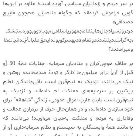
بر سر مردم و زندانیان سیاسی آورده است؛ علاوه بر این‌ها
گویی فراموش کرده‌اند که چگونه عناصرئی هم‌چون
«
ایرج
مصداقی
»
دردرونِسیاه‌چال‌هاینظامجمهوریاسلامی،بهپادووبهوردستِشکن
جه‌گرانتبدیلشدندوتمام‌قدبهسرکوبوندایحق‌طلبانۀزندانیانمقا
ومبرآمدند؟
بر خلافِ هوچی‌گران و منادیان سرمایه، جنایات دهۀ
50 [
و
قبل از آن
]
برای میلیون‌ها کارگر و تودۀ صدمه‌دیده روشن و
نیک می‌دانند، نزدیک به نیم‌قرن است باقی‌ماندگان نظام
پیشین بر سرمایه‌های مملکت لم داده‌اند و نزدیک به
نیم‌قرن است بابتِ غارتِ اموال عمومی، زندگیِ
“
شاهانه
”
برای
خود سازمان داده‌اند، و در همان‌حال حرف از برقراری عدالت و
وفاداری به مردم و مملکت به‌میان می‌آورند
!
می‌دانند که
به‌مانند همۀ وابستگانِ به سیستم و نظامِ سرمایه‌داری
[
و از