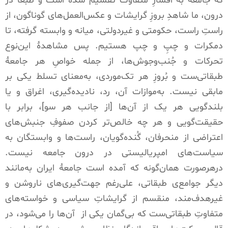
که جامعه به اقشارِ متفاوت تقسیم شده است و طبعاً در
درون، ما شاهدِ بروزِ گرایشات و عکس‌العمل‌های گوناگون، از
راستِ راست، حکومتی و غیردولتی، میانه و وابسته گرفته، تا
دمکرات و چپِ و چپ هستیم
.
پس مشاهدۀ این‌نوع
تحرکات و جُنب‌و‌جوش‌ها، از جمله خواصِ هر جامعۀ
طبقاتی‌ست و بُروزِ هر تک‌موردی، به‌معنای تسلط یکی بر
مابقی نیست
.
به‌موازات آن، رد، نادیده‌گیری، اغراق و یا
بلندگویی هر یک از آن‌ها
[
از جانب هر سو
]
، برابر با
حقیقت‌گویی و هر چه خالص‌تر کردن صفوفِ جنبش‌های
اعتراضی از منحرفان، گُنده‌گویان، راست‌ها و وابستگان به
سیاست‌های امپریالیستی در درون جامعه نیست
.
درهرصورت همان‌گونه که آمده است جامعۀ ایران به‌مانند
دیگر جوامع‌
ی
طبقاتی، علی‌رغم جهت‌گیری‌های ناروشن و
غیرهدف‌مند، منقسم از گرایشاتِ سیاسی و خواسته‌های
متفاوتِ طبقاتی‌ست که بی‌گمان یکی از
آن‌ها را می‌شود، در