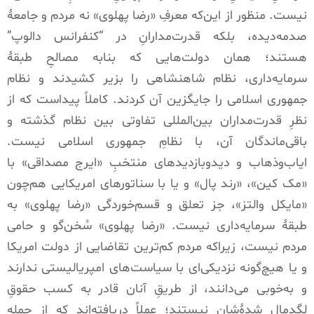
نیست
.
منظور از این‌که معرفِ
«
رضا پهلوی
»
نه مردم و جامعۀ
صدمه‌دیده، بلکه قدرت‌مدارانِ در
“
کنفرانس دالوپ
”
هستند؛ همان دولت‌هایی که بنابه مصالحِ طبقۀ
سرمایه‌داری، نظام شاهنشاهی را بزیر کشیدند و نظام
جمهوری اسلامی را جایگزین آن کردند
.
کاملاً پیداست که از
نظرِ قدرت‌مداران بین‌المللی تفاوتی بین نظام گذشته و
باقی‌ماندگان آن، با نظامِ جمهوری اسلامی نیست
.
ایاب‌وذهاب و دید‌و‌بازدیدهای منتخبِ
«
ایرج مصداقی
»
با
«
مک کین
»
،
«
رند پال
»
و یا با سناتورهای امریکایی هم‌چون
«
مایکل والتز
»
، جز تعلق و قسم‌خوردگی
«
رضا پهلوی
»
به
طبقۀ سرمایه‌داری نیست
. «
رضا پهلوی
»
سُخن‌گو و حامی
مردم نیست، زیراکه مردم کم‌ترین تقاضایی از دولت امریکا
و یا هیچ‌گونه نزدیکی‌ای با سیاست‌های امپریالیستی ندارند
و به‌خوبی می‌دانند، از طریقِ آنان قادر به کسب حقوقِ
لگدمال شدۀشان نیستند؛ عملاً دریافته‌اند که از جمله