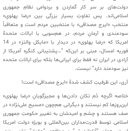
دولت‌های بر سر کار گماردن و بردوامی نظامِ جمهوری
اسلامی‌اند
.
پس تفاوتِ بسیار بزرگی بین
«
رضا پهلویِ
»
منتخبِ
«
ایرج مصداقی
»
با منتخبین مردم است و متعاقباً
سودمندی و آرمانِ مردم، در هم‌سویی با ایالات متحدۀ
امریکا که
«
رضا پهلوی
»
در دیدار با
«
مایکل والتز
»
در
14
فوریه امسال، مبنی بر این‌که
“…
پشتیبانی
کنگره
آمریکا
از
آزادی
در
ایران
نه
فقط
برای
ایرانی‌ها
بلکه
برای
ایالات
متحده
نیز
سودمند
دارد
”
نیست
.
آری، این ظرفیتِ کشف شدۀ
«
ایرج مصداقی
»
است
!
خلاصه اگرچه دُم تکان دادن‌ها و مجیزگویانِ
«
رضا پهلوی
»
این‌روزها کم نیستند و دیگرانی هم‌چون
«
مسیح علی‌نژاد
»
در
صف هستند و چشم و امیدشان به تغییر حکومتِ جمهوری
اسلامی توسط قدرت‌مداران بین‌المللی و بویژه دولت امریکا