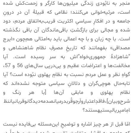
منجر به نابُودی زندگی میلیون‌ها کارگر و زحمت‌کش شده
است، مرثیه‌خوانی می‌کنند؛ نظامی که قبیلۀ آن در درونِ
جامعه و در افکارِ سیاسیِ اکثریت قریب‌به‌اتفاق مردم، دود
شده و مجالی برای بازگشتِ باقی‌ماندگان آن باقی نگذشته
است
.
با چه زبان و با چه اعمالی باید به‌امثالی هم‌چون
«
ایرج
مصداقی
»
بفهمانند که تاریخِ مصرفِ نظام شاهنشاهی و
“
شاهزادۀ جمهوری‌خواه
“
اش به سر رسیده است
.
آیا
مخالفت‌ها و اعتراضات عظیم و پی‌درپی سال‌های
56
و
57
،
گواهِ نظر و عمل مردم نسبت به نظامِ پهلوی نبُوده است؟ آیا
تابه‌حال هوچی‌گران و دلالانِ سیاسی متوجه نشده‌اند که
نظام پهلوی و مابقی آن‌ها
[
با هر رنگ و
شرح‌وبیان
]
،فاقدِاعتبارواَرجوقُربدرمیانصدمه‌دیدگانوقربانیاننظ
امِامپریالیستیهستند؟
امّا قبل از هر چیز اشاره و توضیحِ این‌مسئله بی‌فایده نیست