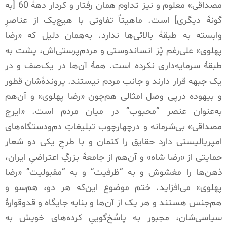
مصداقی
»
معلوم و نیز تداوم همان رفتار و کردار دهۀ
60 [
به
گونۀ دیگری
]
است
.
ماهیتاً تفاوتی با هیچ‌یک از عناصرِ
وابسته به طبقۀ بالائی‌ها ندارد
.
به‌همان دلیل که
«
رضا
پهلوی
»
علی‌رغم پُز انساندوستی و مردم‌پرستی‌اش، پشت به
طبقۀ سرمایه‌داری نکرده است
.
همۀ آن‌ها در یک‌صف و در
یک جبهه قرار دارند و جانب مردم نیستند
.
پروندۀشان قطور
و بیهوده درپی وصل امثالی هم‌چون
«
رضا پهلوی
»
و آن‌هم
به‌عنوان عنصر
“
محبوب
”
در میان مردم است
. «
ایرج
مصداقی
»
بی‌شرمانه و درچهارچوب تبلیغاتِ دم‌ودستگاه‌های
امپریالیستی دارد حقایق را کتمان و با طرحِ یکی دو شعار
حمایتی از
«
رضا شاه
»
و آن‌هم از جامعۀ بزرگِ اعتراضیِ ایران،
ذهن‌ها را مغشوش و به
“
ظرفیت
”
و به
“
مقبولیت
” «
رضا
پهلوی
»
می‌افزاید
.
ختم موضوع این‌که هر دو، هم‌سو و
هم‌جنس هستند و هر یک از آن‌ها و بنابه جایگاه و قدوقوارۀ
سیاسی‌شان، مجبور به پاسُخ‌گوییِ کرده‌های خویش به