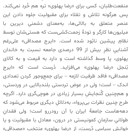
منفعت‌طلبان، کسی برای
«
رضا پهلوی
»
تره هم خُرد نمی‌کند
.
پس هرگونه تلاش و تقلاء برای مقبولیت جلوه دادن این
عنصر متعلق به بالائی‌ها، به‌معنای دشمنیِ دیرین با
میلیون‌ها کارگر و تودۀ زحمت‌کشی‌ست که هستی‌شان توسط
نظامِ پیشین نابُود شده است
. «
ایرج مصداقی
»
علی‌رغم
آشناییِ نظرِ بیش از
99
درصدی جامعه نسبت به خاندان
پهلوی، پا وسط گذاشته است و دارد به قیمت و به کالای
بُنجل
«
رضا پهلوی
»
می‌افزاید
.
دُرست است که
«
ایرج
مصداقی
»
فاقد ظرفیت لازمه
–
برای جمع‌و‌جور کردن تعدادی
اندک
–
است؛ ولی در عوض تردستی بلندبالایی در وردستی،
و هم‌چنین گُنجایشِ بسیار زیادی در هوچی‌گری دارد
.
اگرچه
طرح چنین نظرات بی‌پرواء، به‌دلائلِ دیگری مربوط می‌شود که
دهه‌هاست جامعۀ ایران با آن رودررو است؛ ولی فقدانِ
طولانیِ سازمانِ کمونیستی در درون، معادل با مقبولیت و یا
خوانشِ سیاسیِ دُرست، از
«
رضا پهلویِ
»
منتخبِ
«
مصداقی
»