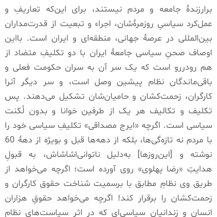
برارزندۀ جامعه و مردم نیستند، برای این‌که تعاریفِ و
عمل‌کرد سیاسیِ روزمرۀشان، اجراء و تبعیت از قدرت‌مداران
بین‌المللی در عرصۀ جهانی، منطقه‌ای و ایران است
.
بااین
اوصاف صحنِ سیاسی جامعۀ ایران با دو تکلیفِ متضاد از
هم رودررو است که یک سر آن به سران حکومت فعلی و
باقی‌ماندگان نظام پیشین وصل است، و سر دیگر آنرا
کارگران، زحمت‌کشان و حامیان‌شان تشکیل می‌دهند
.
پس
تکلیف و تکالیف هر یک از طرفین خوانا و بدون لُکنت
سیاسی است
.
اگرچه
«
ایرج مصداقی
»
تکلیفِ سیاسی خود را
با مردم نه تازه‌گی‌ها، بلکه از دهه‌ها قبل و بویژه از دهۀ
60
نوشته و
[
این‌روزها
]
به‌دلیل ناتوانی‌اشاشاش، به قبولِ
هدایتِ
«
رضا پهلوی
»
روی آورده است؛ اگرچه می‌خواهد از
طریق وی نظامِ مطابق با برسمیت شناخت حقوق کارگران و
زحمت‌کشان را برقرار کند
!
اگرچه می‌خواهد حقوقِ هزاران
انسان و زندانیان سیاسی‌ای که در اثر سیاست‌های نظام