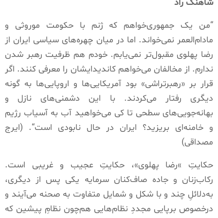
شاهنگ راد
“
من یک جمهوری‌خواهم که ژنم با حکومت موروثی و
مادام‌العمر نمی‌خواند
.
اما در میان چهره‌های سیاسی ایران از
رضا پهلوی مقبول‌تر نمی‌یابم
.
خودم هم ظرفیت رهبر شدن
ندارم
.
از مخالفان می‌خواهم کاندیدایشان را معرفی کنند
.
اگر
قرار بر
«
رهبرتراشی
»
بود آمریکایی‌ها و اروپایی‌ها به گونه‌
دیگری رفتار می‌کردند
.
با این دشمنی‌های نازل و
بهانه‌جویی‌های سطحی تا کی‌ می‌خواهید آب به آسیاب رژیم
و خامنه‌ای بریزید؟ ایران در حال نابودی است
“. (
ایرج
مصداقی
)
حکایتِ
»
رضا پهلوی
»
، حکایتِ عجیب و غریبی است
.
رکاب‌زنان و جاده صاف‌کنان سرمایه یکی پس از دیگری،
به‌دلائلِ چند و با شکل و شمایل متفاوت به صحنه می‌آیند و
درخصوص برپایی مجددِ نظام‌هایی هم‌چون نظامِ پیشین که