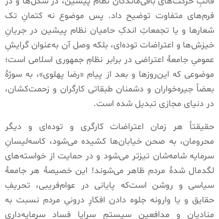
قالبِ حرکت‌های باقی‌ماندگان نظام پیشین، در شکل‌ها و در
فرم‌های متفاوت توضیح داد
.
پس موضوع نه کتمانِ تک
شعارها و یا تجمعاتِ اندکِ حامیان نظام پیشین در جریانِ
خیزش‌ها و اعتراضات توده‌ای، بلکه وصل آن به‌عنوان گرایشِ
عمومیِ جامعۀ اعتراضی در برابر نظامِ جمهوری اسلامی است؛
موضوعی که این‌روزها و بعد از پیام
«
رضا پهلوی
»
، به سوژۀ
بعضاً جیره‌خواران و دشمنان طبقاتی کارگران و زحمت‌کشان،
در دنیای مجازی تبدیل شده است
.
حقیقتاً هر زمان اعتراضات کارگری و توده‌ای و دیگر
محرومان، به صحن خیابان‌ها کشیده می‌شود، کاسه‌لیسانِ
سرمایه شامه‌شان تیزتر می‌شود و در حمایت از خواسته‌های
لگدمال شدۀ مردم ظاهر می‌شوند
!
این خصیصۀ هر جامعۀ
سیاسی و روشن است‌که پایانی در عوام‌فریبی، تحریفِ
حقایق و یا وارونه جلوه دادن افکارِ درونیِ مردم نسبت به
منادیان و مدافعین سیستمِ سراپا فساد سرمایه‌داری