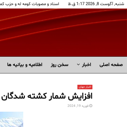
شنبه, آگوست 8, 2026 1:17 ق.ظ
اسناد و مصوبات کومه له و حزب کم
صفحه اصلی
اخبار
سخن روز
اطلاعیه و بیانیه ها
اخبار جهان
افزایش شمار کشته شدگان ح
فوریه 19, 2024