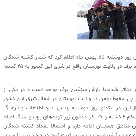
سخنگوی سازمان حوادث غیرمترقبه افغانستان روز دوشنبه 30 بهمن ماه اعلام کرد که شمار کشته شدگان
سقوط بهمن و رانش زمین ناشی از بارش شدید برف در ولایت نورستان واقع در شرق این کشور به ۲۵ کشته
ر متاثر شده،با بارش سنگین برف مواجه است و در یکی از
دث آب و هوایی دست‌کم ۲۵ نفر در پی سقوط بهمن در ولایت نورستان در شمال شرق این کشور
ند.پیش از این در ابتدای روز دوشنبه رئیس اداره اطلاعات و فرهنگ
ولایت نورستان شمار تلفات این حادثه را دست‌کم ۶ کشته و ۳۰ نفر مدفون زیر توده‌های برف و سنگ اعلام
ن مناطق همچنان ادامه دارد و احتمالا تعداد کشته شدگان
عصر یکشنبه روی داد،روستای «نکره» در دره تاتین را ویران