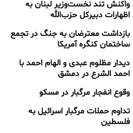
واکنش تند نخست‌وزیر لبنان به
اظهارات دبیرکل حزب‌الله
بازداشت معترضان به جنگ در تجمع
ساختمان کنگره آمریکا
دیدار مظلوم عبدی و الهام احمد با
احمد الشرع در دمشق
وقوع انفجار مرگبار در مسکو
تداوم حملات مرگبار اسرائیل به
فلسطین