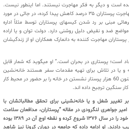
ده است و دیگر به فکر مهاجرت نیستند. اما اینطور نیست.
دبیرکل خانه پرستار گفت که یکبار میگویند مهاجرت پرستاران ۳۵ درصد کاهش پیدا کرده، در جائی در مورد
ئی مبنی بر رد شدن کیسهای پرستاران توسط مثلاً اداره
واضع ضد و نقیض دلیل روشنی دارد. دولت توان و یا اراده
 پرستاران مهاجرت کننده به دانمارک همکاران او از زندگیشان
اد است؛ پرستاری در بحران است.” او میگوید که شمار قابل
ه و یا در تلاش برای تهیه مقدمات سفر هستند خانەنشین
شده و یا تغییر شغل دادەاند. به قول او هم اکنون 60 هزار پرستار نشستن در خانه را بر حضور در محیط کار
ار سنگین ترجیح داده اند.
ه بر تغییر شغل و یا خانەنشینی برای تحقق مطالباتشان با
 امیر جواهری لنگرودی در مقاله “پرستاران، مدافعان سلامت
جامعه را دریابیم” نوشته: پرستاران اعتراضات خود را در سال ۱۳۷۶ شروع کرده و نقطه اوج آن در ۱۳۸۹ بوده
یب دادند. او ادامه داده که جامعه در دوران کرونا نیز شاهد