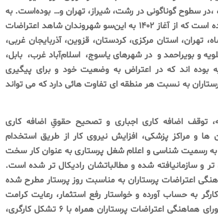
ت پرستاران پیمانی یا قراردادی ۸۹ روزه ،در سطوح گوناگونی در رشت، شیراز، تهران و… بوده‌است. به
همچنین در اخبارِ روز شمار کارگری آمدە است که از آغاز ۱۴۰۲ به این‌سو شهروندان شاهد اعتراضات
اه، تهران، استان مرکزی، کردستان، قزوین، آذربایجان غربی،
ویه و بویراحمد و
در شهرهای یاسوج، اسلام‌آباد غرب، بابل،
 بوده اند که در اعتراض به وضعیت خود و برای پیگیری
پرستاران به نسبت هر منطقه ای تفاوت هائی دارد که می تواند
 توقف اضافه کاری اجباری و تصحیح حقوقِ اضافه کاری
ن ها و مراکز پزشکی، افزایش نیروی کار از طریق استخدام
 به رسمیت شناسی و اعلام شغل پرستاری به عنوان کار سخت
 تر و سازمانیافته شده و مطالباتشان رادیکال تر شده است.
هنگی اعتراضات پرستاران به مناسبت روز پرستار مطرح شده
ارگر به حساب آورده و خواستار رفع استثمار، رعایت کرامت
پرستار، ازادی تشکل و لغو اعدام شده اند. شورای هماهنگی اعتراضات پرستاران همراه با ۶ تشکل کارگری،