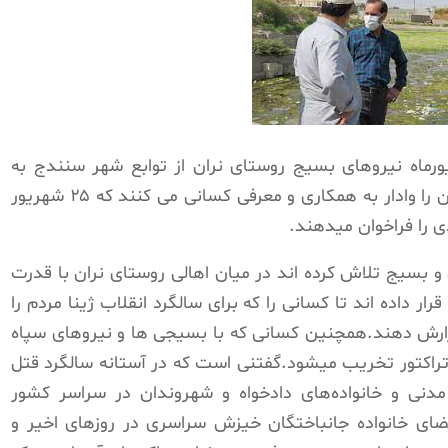
گزارش دریافتی،روز شنبه 18 شهریورماه نیروهای بسیج روستای نران از توابع شهر سنندج به
فرماندهی ” هوشنگ بهرامی ” اهالی و باغداران را وادار به همکاری و معرفی کسانی می کنند که ۲۵ شهریور
دی را فراخوان میدهند.
و بسیج تلاش کرده اند در میان اهالی روستای نران با قدرت
ار داده اند تا کسانی را که برای سالگرد انقلاب ژینا مردم را
گزارش دهند.همچنین کسانی که با بسیجی ها و نیروهای سپاه
تراکتور تخریب میشود.گفتنی است که در آستانه سالگرد قتل
مدنی و خانواده‌های دادخواه و شهروندان در سراسر کشور
ضای خانواده جانباختگان خیزش سراسری در روزهای اخیر و