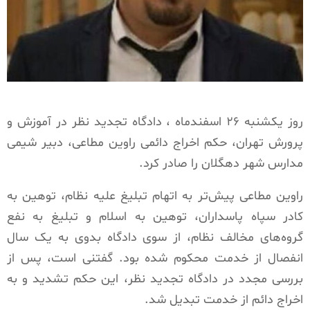
روز یکشنبە ۲۶ اسفندماه ، دادگاە تجدید نظر در آموزش و
پرورش تهران، حکم اخراج دائمی راوین مطاعی، دبیر شیمی
مدارس شهر دهگلان را صادر کرد.
راوین مطاعی پیش‌تر بە اتهام تبلیغ علیە نظام، توهین بە
کادر سپاە پاسداران، توهین بە اسلام و تبلیغ بە نفع
گروەهای مخالف نظام، از سوی دادگاە بدوی بە یک سال
انفصال از خدمت محکوم شدە بود. گفتنی است، پس از
بررسی مجدد در دادگاە تجدید نظر، این حکم تشدید و بە
اخراج دائم از خدمت تبدیل شد.