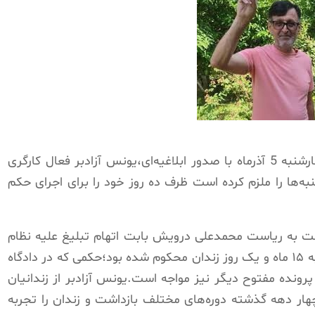
شعبه پنجم اجرای احکام دادگاه رشت روز چهارشنبه 5 آذرماه با صدور ابلاغیه‌ای،یونس آزادبر فعال کارگری
ه‌ها را ملزم کرده است ظرف ده روز خود را برای اجرای حکم
شت به ریاست محمدعلی درویش بابت اتهام تبلیغ علیه نظام
به ۷ ماه و ۱۶ روز و بابت توهین به خامنه ای به ۱۵ ماه و یک روز زندان محکوم شده بود؛حکمی که در دادگاه
رونده مفتوح دیگر نیز مواجه است.یونس آزادبر از زندانیان
دهه گذشته دوره‌های مختلف بازداشت و زندان را تجربه