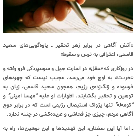
«
آتش
آگاهی
در
برابر
زهر
تحقیر
ــ
یاوه‌گویی‌های
سعید
قاسمی،
اعترافی
به
ترس
و
سقوط
»
در
روزگاری
که
«
عقل
»
در
اسارت
جهل
و
سرسپردگی
فرو
رفته
و
«
خریت
»
به
اوج
خود
می‌رسد،
عجیب
نیست
که
چهره‌های
فرسوده
و
زنگ‌زده‌ی
رژیم،
همچون
سعید
قاسمی،
زبان
به
توهین
و
تحقیر
بگشایند
.
اظهارات
او
علیه
“
مهسا
امینی
”
و
“
کومه‌له
”
تنها
پژواک
استیصال
رژیمی
است
که
در
برابر
موج
آگاهی
مردم،
چیزی
جز
فحاشی
و
عربده‌کشی
در
چنته
ندارد
.
ــ
اما
آیا
این
سخنان،
این
تهدیدها
و
این
توهین‌ها،
راه
به