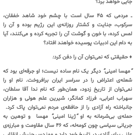
جایی
خواهد
برد؟
ــ
مردمی
که
۴۵
سال
است
با
چشم
خود
شاهد
خفقان،
سرکوب،
جنایت
و
کشتار
روزانه‌ی
این
رژیم
بوده
و
آن
را
لمس
کرده،
با
خون
و
گوشت
آن
را
تجربه
کرده
و
می‌کنند،
آیا
به
دام
این
ادبیات
پوسیده
خواهند
افتاد؟
♦️
حقیقتی
که
نمی‌توان
آن
را
دفن
کرد
:
“
مهسا
امینی
”
دیگر
یک
نام
ساده
نیست؛
او
جرقه‌ای
بود
که
شعله‌ی
اعتراض
را
در
سراسر
ایران
برافروخت
.
نام
او
را
نمی‌توان
از
تاریخ
زدود،
همان‌طور
که
نام
ندا
آقا
سلطان،
سهراب
اعرابی،
فرزاد
کمانگر،
شیرین
علم
هولی
و
هزاران
جانباختە
راە
آزادی
را
از
حافظه‌ی
مردم
نمی‌توان
پاک
کرد
.
حمله‌ی
بی‌شرمانه
به
او
“
ژینا
امینی
”
مهسا
و
توهین
به
جریانی
سیاسی
چون
کومه‌له،
که
۴۶
سال
مقاومت
و
مبارزه‌ی
علنی
برای
آزادی
در
تاریخ
خود
دارد
و
مهندس
جنبش
انقلابی