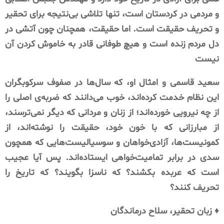
و
مردمی
در
کردستان
است،
تنها
تلاشی
بی‌نتیجه
برای
تحقیر
و
تحریف
حقیقت
است
.
اما
حقیقت،
همچنان
چون
آتشی
در
دل
مردم
زنده
است
و
هیچ
طوفانی
قادر
به
خاموش
کردن
آن
نیست
سعید
قاسمی
و
امثال
او،
که
سال‌ها
در
صفوف
سرکوبگران
این
نظام
خدمت
کرده‌اند،
خوب
می‌دانند
که
ضربه‌ی
اصلی
را
از
چه
نیرویی
خورده‌اند؛
از
زنان
و
مردانی
که
دیگر
نمی‌ترسند،
از
مبارزانی
که
با
خون
خود،
حقیقت
را
نوشته‌اند،
از
کمونیست‌ها،
آزادی‌خواهان
و
سوسیالیست‌هایی
که
همچون
سدی
در
برابر
تمامیت‌خواهی
ایستاده‌اند
.
پس
آیا
عجیب
است
که
عربده
بکشند؟
که
ناسزا
بگویند؟
که
تاریخ
را
تحریف
کنند؟
♦️
زبان
تحقیر،
سلاح
درماندگان