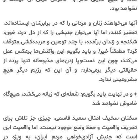
نخواهد
بود
.
آنها
می‌خواهند
زنان
و
مردانی
را
که
در
برابرشان
ایستاده‌اند،
تحقیر
کنند،
اما
آیا
می‌توان
جنبشی
را
که
از
دل
درد،
خون،
شکنجه
و
زندان
برآمده،
با
چند
توهین
و
عربده‌کشی
متوقف
کرد؟
مطمئناً
خیر
!
و
باید
بگویم
این
واکنش‌ها
برعکس
عمل
می‌کند،
چون
این
دست‌وپا
زدن‌های
مذبوحانه
تنها
پرده
از
حقیقتی
دیگر
برمی‌دارد
:
و
آن
این
که
رژیم
دیگر
هیچ
مشروعیتی
ندارد
.
♦️
و
در
نهایت
باید
بگویم
:
شعله‌ای
که
زبانه
می‌کشد،
هیچ‌گاه
خاموش
نخواهد
شد
سخنان
سخیف
امثال
سعید
قاسمی،
چیزی
جز
تلاش
برای
تحریف
واقعیت
و
حفظ
وضع
موجود
نیست
.
اما
واقعیت
این
است
که
جنبش
آزادی‌خواهی
مردم
ایران،
به
ویژه
در