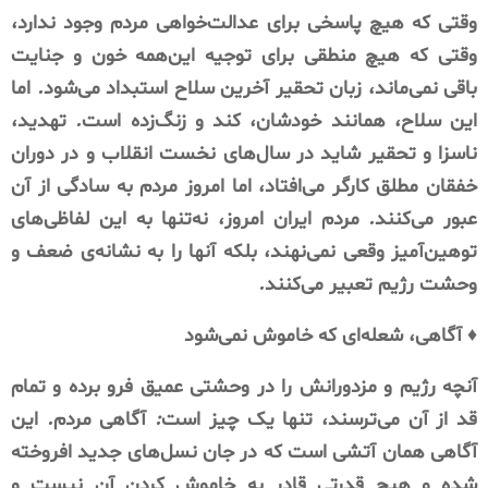
وقتی
که
هیچ
پاسخی
برای
عدالت‌خواهی
مردم
وجود
ندارد،
وقتی
که
هیچ
منطقی
برای
توجیه
این‌همه
خون
و
جنایت
باقی
نمی‌ماند،
زبان
تحقیر
آخرین
سلاح
استبداد
می‌شود
.
اما
این
سلاح،
همانند
خودشان،
کند
و
زنگ‌زده
است
.
تهدید،
ناسزا
و
تحقیر
شاید
در
سال‌های
نخست
انقلاب
و
در
دوران
خفقان
مطلق
کارگر
می‌افتاد،
اما
امروز
مردم
به
سادگی
از
آن
عبور
می‌کنند
.
مردم
ایران
امروز،
نه‌تنها
به
این
لفاظی‌های
توهین‌آمیز
وقعی
نمی‌نهند،
بلکه
آنها
را
به
نشانه‌ی
ضعف
و
وحشت
رژیم
تعبیر
می‌کنند
.
♦️
آگاهی،
شعله‌ای
که
خاموش
نمی‌شود
آنچه
رژیم
و
مزدورانش
را
در
وحشتی
عمیق
فرو
برده
و
تمام
قد
از
آن
می‌ترسند،
تنها
یک
چیز
است
:
آگاهی
مردم
.
این
آگاهی
همان
آتشی
است
که
در
جان
نسل‌های
جدید
افروخته
شده
و
هیچ
قدرتی
قادر
به
خاموش
کردن
آن
نیست
و